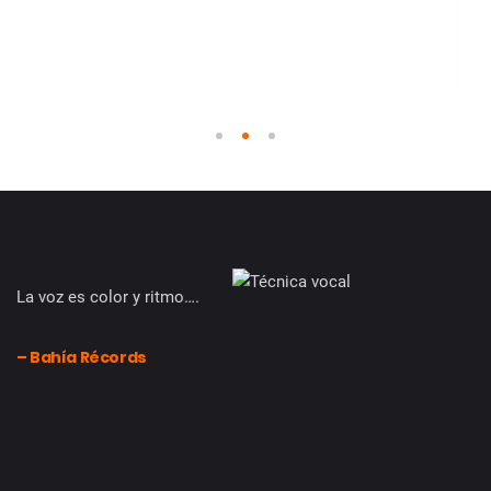
1
2
3
La voz es color y ritmo….
– Bahía Récords