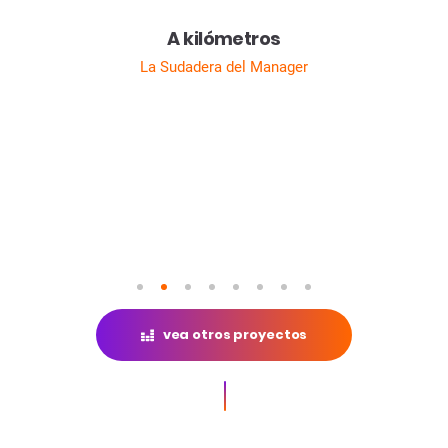
s
A kilómetros
La Sudadera del Manager
1
2
3
4
5
6
7
8
vea otros proyectos