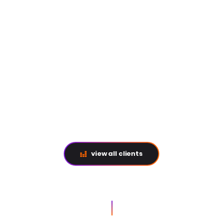
Tarifa Plana
Alejados
Jacob Chej
Jack Trébol
Ayllón
Maria Villalón
view all clients