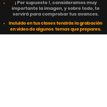
¡ Por supuesto !, consideramos muy
importante la imagen, y sobre todo, te
servirá para comprobar tus avances.
Incluido en tus clases tendrás la grabación
en video de algunos temas que prepares.
Ya me
Uncover
enteré
This is me
Elvira
Maria
Neiva
Mary did you
Disparo al
now
corazón
Teresa