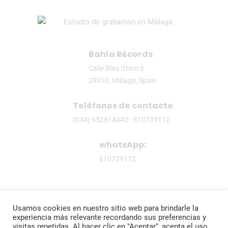
Bahía Récords
Calle Blas Otero 6
29010, Málaga, Spain
Teléfonos de contacto
(034) 952614442 - 610739112
whatsApp:
610739112
Usamos cookies en nuestro sitio web para brindarle la
experiencia más relevante recordando sus preferencias y
© 2020 Bahía Récords.
visitas repetidas. Al hacer clic en "Aceptar", acepta el uso