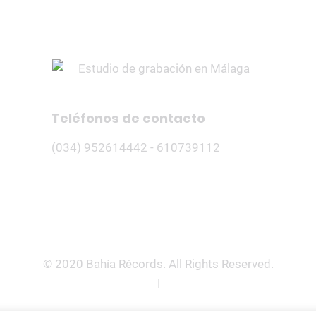
es
Servicios
Precios
Galería
Edu
Teléfonos de contacto
(034) 952614442 - 610739112
© 2020 Bahía Récords.
All Rights Reserved.
Politica de privacidad
|
Términos del servicio