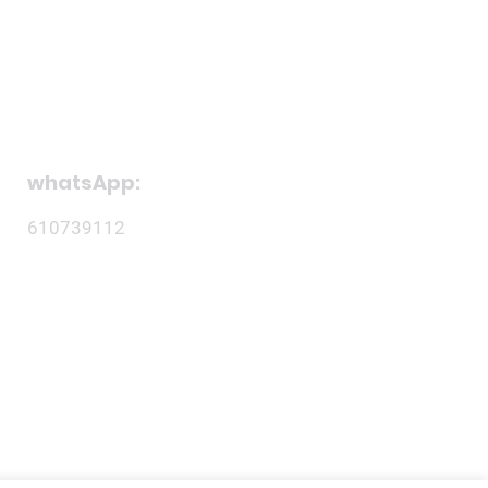
camos tu voz
Blog
Contacto
whatsApp:
610739112