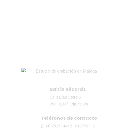
Studio
Test 02
valve
valve amplifier
vox ac15
Bahía Récords
Calle Blas Otero 6
29010, Málaga, Spain
Teléfonos de contacto
(034) 952614442 - 610739112