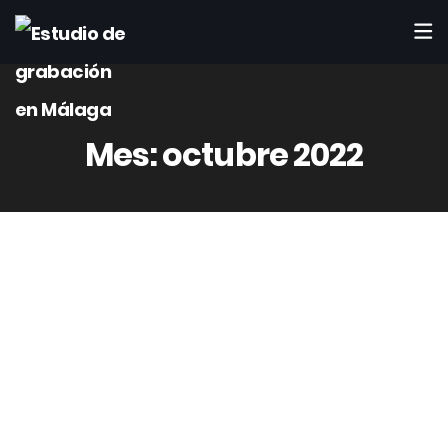
Mes:
octubre 2022
10
Oct
Rafaelct4442
0 Comment(s)
Construir un Vox Ac15