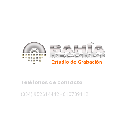
es
Servicios
Precios
Galería
Edu
Teléfonos de contacto
(034) 952614442 - 610739112