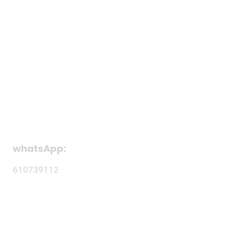
camos tu voz
Blog
Contacto
whatsApp:
610739112