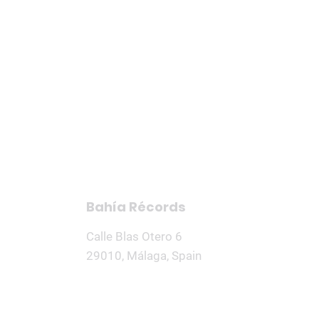
Inicio
Nosotros
Produccion
Bahía Récords
Calle Blas Otero 6
29010, Málaga, Spain