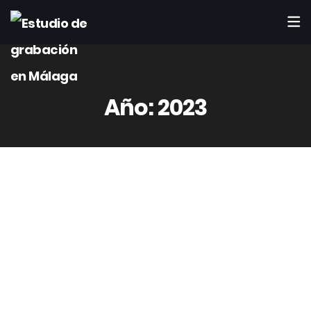
Año:
2023
Una vez perdido el miedo, que no el respeto, a un circuito de
válvulas, todo se reduce a construir distintas etapas por
separado.Se puede comprobar que todas ellas tienen muchos
elementos en común, lo que simplifica el diseño y
2
construcción de estos amplificadores.
May