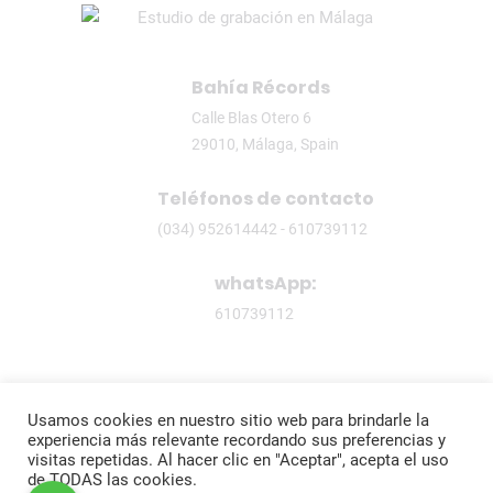
Bahía Récords
Calle Blas Otero 6
29010, Málaga, Spain
Teléfonos de contacto
(034) 952614442 - 610739112
whatsApp:
610739112
Usamos cookies en nuestro sitio web para brindarle la
experiencia más relevante recordando sus preferencias y
© 2020 Bahía Récords.
visitas repetidas. Al hacer clic en "Aceptar", acepta el uso
de TODAS las cookies.
All Rights Reserved.