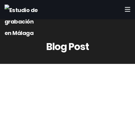
Blog Post
14
Ene
Rafaelct4442
0 Comment(s)
Más de diez años educando tu voz