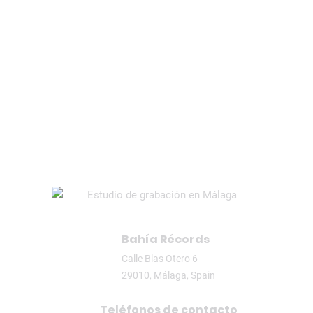
Music
old ampli
Podcast
Producer
Studio
Test 02
valve
valve amplifier
vox ac15
Bahía Récords
Calle Blas Otero 6
29010, Málaga, Spain
Teléfonos de contacto